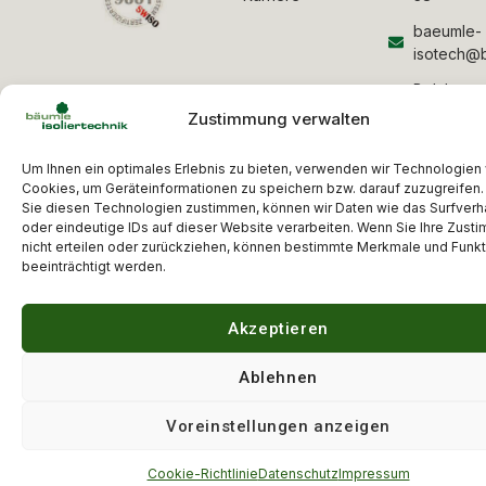
baeumle-
isotech@b
Belchenst
7
Zustimmung verwalten
4054 Bas
Um Ihnen ein optimales Erlebnis zu bieten, verwenden wir Technologien
Designed by Spaeth-Wiesner © 2026 Bäumle
Cookies, um Geräteinformationen zu speichern bzw. darauf zuzugreifen
Isoliertechnik. All Rights Reserved.
Sie diesen Technologien zustimmen, können wir Daten wie das Surfverh
Impressum
Datenschutz
oder eindeutige IDs auf dieser Website verarbeiten. Wenn Sie Ihre Zus
nicht erteilen oder zurückziehen, können bestimmte Merkmale und Funk
beeinträchtigt werden.
Akzeptieren
Ablehnen
Voreinstellungen anzeigen
Cookie-Richtlinie
Datenschutz
Impressum